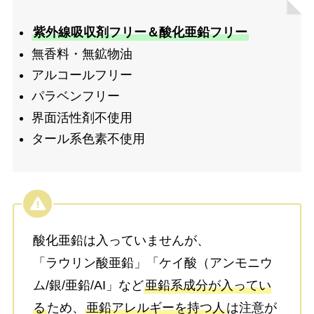
紫外線吸収剤フリー＆酸化亜鉛フリー
無香料・無鉱物油
アルコールフリー
パラベンフリー
界面活性剤不使用
タール系色素不使用
酸化亜鉛は入っていませんが、
「ラウリン酸亜鉛」「ケイ酸（アンモニウ
ム/銀/亜鉛/AI」など
亜鉛系成分が入ってい
る
ため、
亜鉛アレルギーを持つ人
は注意が