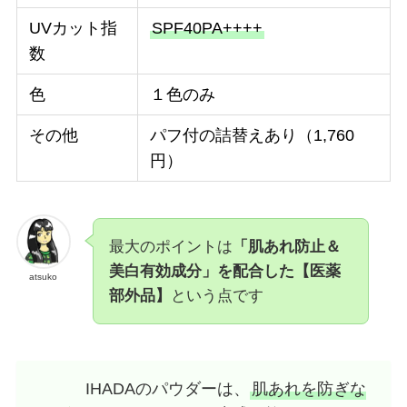
UVカット指
SPF40PA++++
数
色
１色のみ
その他
パフ付の詰替えあり（1,760
円）
最大のポイントは
「肌あれ防止＆
美白有効成分」を配合した【医薬
atsuko
部外品】
という点です
IHADAのパウダーは、
肌あれを防ぎな