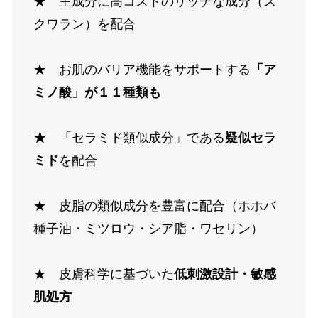
★ 主成分に高コストのリッチな成分（ス
クワラン）を配合
★ お肌のバリア機能をサポートする
「ア
ミノ酸」が１１種類も
★
「セラミド類似成分」である
疑似セラ
ミド
を配合
★ 皮脂の類似成分を豊富に配合（ホホバ
種子油・ミツロウ・シア脂・ワセリン）
★ 皮膚科学に基づいた
低刺激設計・敏感
肌処方