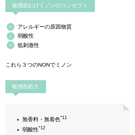
敏感肌むけミノンのコンセプト
アレルギーの原因物質
弱酸性
低刺激性
これら３つのNONでミノン
敏感肌処方
*11
無香料・無着色
*12
弱酸性