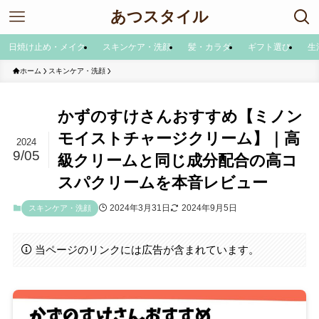
あつスタイル
日焼け止め・メイク
スキンケア・洗顔
髪・カラダ
ギフト選び
生
ホーム
スキンケア・洗顔
かずのすけさんおすすめ【ミノン
モイストチャージクリーム】｜高
2024
9/05
級クリームと同じ成分配合の高コ
スパクリームを本音レビュー
2024年3月31日
2024年9月5日
スキンケア・洗顔
当ページのリンクには広告が含まれています。